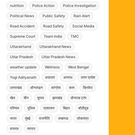
nutrition
Police Action
Police Investigation
Political News
Public Safety
Rain Alert
Road Accident
Road Safety
Social Media
Supreme Court
Team India
TMC
Uttarakhand
Uttarakhand News
Uttar Pradesh
Uttar Pradesh News
weather update
Wellness
West Bengal
Yogi Adityanath
अदालत
अपराध
उत्तर प्रदेश
उत्तराखंड
ऑनलाइन
कांग्रेस
काम
क्रिकेट
खेल
चीन
चुनाव
झारखंड
डोनाल्ड ट्रंप
परिणाम
पुलिस
प्रशासन
बिहार
बॉलीवुड
भारत
मुंबई
राजनीति
लखनऊ
लोकतंत्र
वायरल
व्यापार