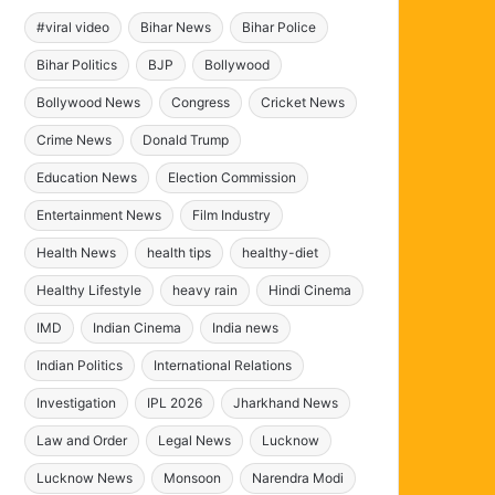
#viral video
Bihar News
Bihar Police
Bihar Politics
BJP
Bollywood
Bollywood News
Congress
Cricket News
Crime News
Donald Trump
Education News
Election Commission
Entertainment News
Film Industry
Health News
health tips
healthy-diet
Healthy Lifestyle
heavy rain
Hindi Cinema
IMD
Indian Cinema
India news
Indian Politics
International Relations
Investigation
IPL 2026
Jharkhand News
Law and Order
Legal News
Lucknow
Lucknow News
Monsoon
Narendra Modi