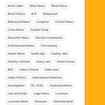
#viral video
Bihar News
Bihar Police
Bihar Politics
BJP
Bollywood
Bollywood News
Congress
Cricket News
Crime News
Donald Trump
Education News
Election Commission
Entertainment News
Film Industry
Health News
health tips
healthy-diet
Healthy Lifestyle
heavy rain
Hindi Cinema
IMD
Indian Cinema
India news
Indian Politics
International Relations
Investigation
IPL 2026
Jharkhand News
Law and Order
Legal News
Lucknow
Lucknow News
Monsoon
Narendra Modi