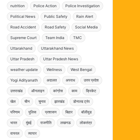
nutrition
Police Action
Police Investigation
Political News
Public Safety
Rain Alert
Road Accident
Road Safety
Social Media
Supreme Court
Team India
TMC
Uttarakhand
Uttarakhand News
Uttar Pradesh
Uttar Pradesh News
weather update
Wellness
West Bengal
Yogi Adityanath
अदालत
अपराध
उत्तर प्रदेश
उत्तराखंड
ऑनलाइन
कांग्रेस
काम
क्रिकेट
खेल
चीन
चुनाव
झारखंड
डोनाल्ड ट्रंप
परिणाम
पुलिस
प्रशासन
बिहार
बॉलीवुड
भारत
मुंबई
राजनीति
लखनऊ
लोकतंत्र
वायरल
व्यापार