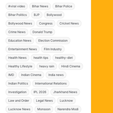
#viral video
Bihar News
Bihar Police
Bihar Politics
BJP
Bollywood
Bollywood News
Congress
Cricket News
Crime News
Donald Trump
Education News
Election Commission
Entertainment News
Film Industry
Health News
health tips
healthy-diet
Healthy Lifestyle
heavy rain
Hindi Cinema
IMD
Indian Cinema
India news
Indian Politics
International Relations
Investigation
IPL 2026
Jharkhand News
Law and Order
Legal News
Lucknow
Lucknow News
Monsoon
Narendra Modi