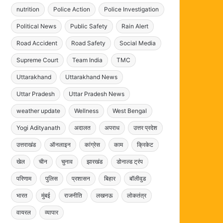
nutrition
Police Action
Police Investigation
Political News
Public Safety
Rain Alert
Road Accident
Road Safety
Social Media
Supreme Court
Team India
TMC
Uttarakhand
Uttarakhand News
Uttar Pradesh
Uttar Pradesh News
weather update
Wellness
West Bengal
Yogi Adityanath
अदालत
अपराध
उत्तर प्रदेश
उत्तराखंड
ऑनलाइन
कांग्रेस
काम
क्रिकेट
खेल
चीन
चुनाव
झारखंड
डोनाल्ड ट्रंप
परिणाम
पुलिस
प्रशासन
बिहार
बॉलीवुड
भारत
मुंबई
राजनीति
लखनऊ
लोकतंत्र
वायरल
व्यापार