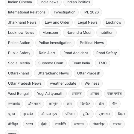
Indian Cinema
India news
Indian Politics
International Relations
Investigation
IPL 2026
Jharkhand News
Law and Order
Legal News
Lucknow
Lucknow News
Monsoon
Narendra Modi
nutrition
Police Action
Police Investigation
Political News
Public Safety
Rain Alert
Road Accident
Road Safety
Social Media
Supreme Court
Team India
TMC
Uttarakhand
Uttarakhand News
Uttar Pradesh
Uttar Pradesh News
weather update
Wellness
West Bengal
Yogi Adityanath
अदालत
अपराध
उत्तर प्रदेश
उत्तराखंड
ऑनलाइन
कांग्रेस
काम
क्रिकेट
खेल
चीन
चुनाव
झारखंड
डोनाल्ड ट्रंप
परिणाम
पुलिस
प्रशासन
बिहार
बॉलीवुड
भारत
मुंबई
राजनीति
लखनऊ
लोकतंत्र
वायरल