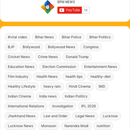
#viral video
Bihar News
Bihar Police
Bihar Politics
BJP
Bollywood
Bollywood News
Congress
Cricket News
Crime News
Donald Trump
Education News
Election Commission
Entertainment News
Film Industry
Health News
health tips
healthy-diet
Healthy Lifestyle
heavy rain
Hindi Cinema
IMD
Indian Cinema
India news
Indian Politics
International Relations
Investigation
IPL 2026
Jharkhand News
Law and Order
Legal News
Lucknow
Lucknow News
Monsoon
Narendra Modi
nutrition