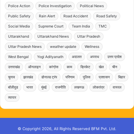
Police Action
Police Investigation
Political News
Public Safety
Rain Alert
Road Accident
Road Safety
Social Media
Supreme Court
Team India
TMC
Uttarakhand
Uttarakhand News
Uttar Pradesh
Uttar Pradesh News
weather update
Wellness
West Bengal
Yogi Adityanath
अदालत
अपराध
उत्तर प्रदेश
उत्तराखंड
ऑनलाइन
कांग्रेस
काम
क्रिकेट
खेल
चीन
चुनाव
झारखंड
डोनाल्ड ट्रंप
परिणाम
पुलिस
प्रशासन
बिहार
बॉलीवुड
भारत
मुंबई
राजनीति
लखनऊ
लोकतंत्र
वायरल
व्यापार
© Copyright 2026, All Rights Reserved BFM Pvt. Ltd.