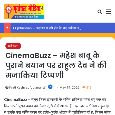
Search
M
BrijBhushan – अदालत से बरी होने के बाद अयोध्या पहुंचे बृजभूषण, समर्थकों ने किया स्वागत
मनोरंजन
CinemaBuzz – महेश बाबू के
पुराने बयान पर राहुल देव ने की
मजाकिया टिप्पणी
Krati Kashyap "Journalist"
May 14, 2026
519
CinemaBuzz –
तेलुगु फिल्म इंडस्ट्री के चर्चित अभिनेता महेश बाबू एक बार
फिर अपने पुराने बयान को लेकर सुर्खियों में आ गए हैं। इस बार अभिनेता राहुल देव
ने उनके उस चर्चित बयान पर हल्के-फुल्के अंदाज में प्रतिक्रिया दी है, जिसमें महेश