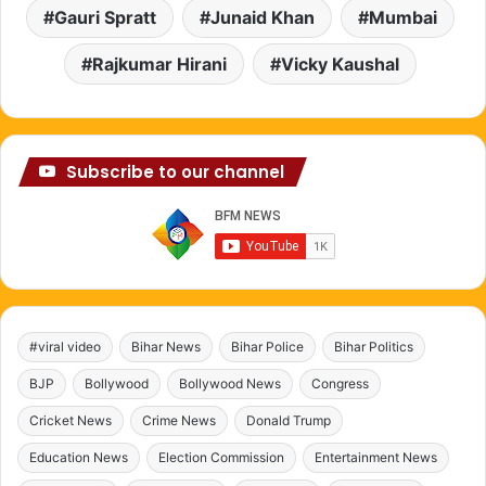
Gauri Spratt
Junaid Khan
Mumbai
Rajkumar Hirani
Vicky Kaushal
Subscribe to our channel
#viral video
Bihar News
Bihar Police
Bihar Politics
BJP
Bollywood
Bollywood News
Congress
Cricket News
Crime News
Donald Trump
Education News
Election Commission
Entertainment News