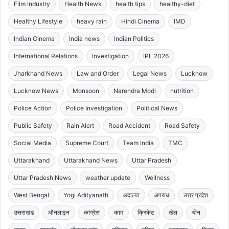
Film Industry
Health News
health tips
healthy-diet
Healthy Lifestyle
heavy rain
Hindi Cinema
IMD
Indian Cinema
India news
Indian Politics
International Relations
Investigation
IPL 2026
Jharkhand News
Law and Order
Legal News
Lucknow
Lucknow News
Monsoon
Narendra Modi
nutrition
Police Action
Police Investigation
Political News
Public Safety
Rain Alert
Road Accident
Road Safety
Social Media
Supreme Court
Team India
TMC
Uttarakhand
Uttarakhand News
Uttar Pradesh
Uttar Pradesh News
weather update
Wellness
West Bengal
Yogi Adityanath
अदालत
अपराध
उत्तर प्रदेश
उत्तराखंड
ऑनलाइन
कांग्रेस
काम
क्रिकेट
खेल
चीन