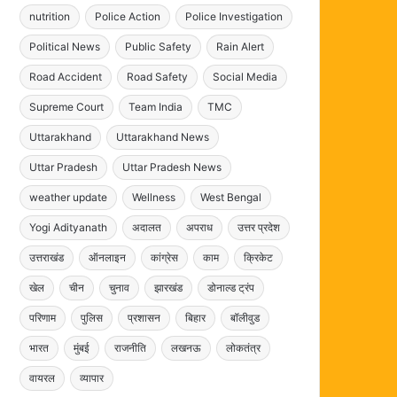
nutrition
Police Action
Police Investigation
Political News
Public Safety
Rain Alert
Road Accident
Road Safety
Social Media
Supreme Court
Team India
TMC
Uttarakhand
Uttarakhand News
Uttar Pradesh
Uttar Pradesh News
weather update
Wellness
West Bengal
Yogi Adityanath
अदालत
अपराध
उत्तर प्रदेश
उत्तराखंड
ऑनलाइन
कांग्रेस
काम
क्रिकेट
खेल
चीन
चुनाव
झारखंड
डोनाल्ड ट्रंप
परिणाम
पुलिस
प्रशासन
बिहार
बॉलीवुड
भारत
मुंबई
राजनीति
लखनऊ
लोकतंत्र
वायरल
व्यापार