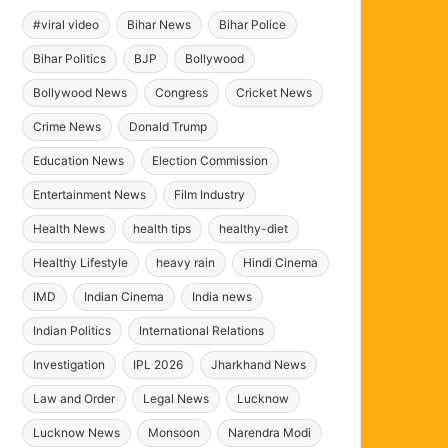
#viral video
Bihar News
Bihar Police
Bihar Politics
BJP
Bollywood
Bollywood News
Congress
Cricket News
Crime News
Donald Trump
Education News
Election Commission
Entertainment News
Film Industry
Health News
health tips
healthy-diet
Healthy Lifestyle
heavy rain
Hindi Cinema
IMD
Indian Cinema
India news
Indian Politics
International Relations
Investigation
IPL 2026
Jharkhand News
Law and Order
Legal News
Lucknow
Lucknow News
Monsoon
Narendra Modi