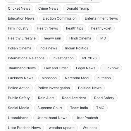
Cricket News
Crime News
Donald Trump
Education News
Election Commission
Entertainment News
Film Industry
Health News
health tips
healthy-diet
Healthy Lifestyle
heavy rain
Hindi Cinema
IMD
Indian Cinema
India news
Indian Politics
International Relations
Investigation
IPL 2026
Jharkhand News
Law and Order
Legal News
Lucknow
Lucknow News
Monsoon
Narendra Modi
nutrition
Police Action
Police Investigation
Political News
Public Safety
Rain Alert
Road Accident
Road Safety
Social Media
Supreme Court
Team India
TMC
Uttarakhand
Uttarakhand News
Uttar Pradesh
Uttar Pradesh News
weather update
Wellness