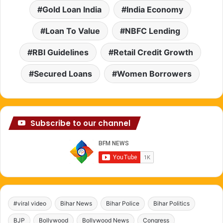
Gold Loan India
India Economy
Loan To Value
NBFC Lending
RBI Guidelines
Retail Credit Growth
Secured Loans
Women Borrowers
Subscribe to our channel
#viral video
Bihar News
Bihar Police
Bihar Politics
BJP
Bollywood
Bollywood News
Congress