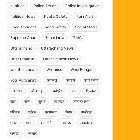
nutrition
Police Action
Police Investigation
Political News
Public Safety
Rain Alert
Road Accident
Road Safety
Social Media
Supreme Court
Team India
TMC
Uttarakhand
Uttarakhand News
Uttar Pradesh
Uttar Pradesh News
weather update
Wellness
West Bengal
Yogi Adityanath
अदालत
अपराध
उत्तर प्रदेश
उत्तराखंड
ऑनलाइन
कांग्रेस
काम
क्रिकेट
खेल
चीन
चुनाव
झारखंड
डोनाल्ड ट्रंप
परिणाम
पुलिस
प्रशासन
बिहार
बॉलीवुड
भारत
मुंबई
राजनीति
लखनऊ
लोकतंत्र
वायरल
व्यापार