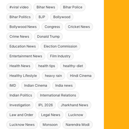
#viral video
Bihar News
Bihar Police
Bihar Politics
BJP
Bollywood
Bollywood News
Congress
Cricket News
Crime News
Donald Trump
Education News
Election Commission
Entertainment News
Film Industry
Health News
health tips
healthy-diet
Healthy Lifestyle
heavy rain
Hindi Cinema
IMD
Indian Cinema
India news
Indian Politics
International Relations
Investigation
IPL 2026
Jharkhand News
Law and Order
Legal News
Lucknow
Lucknow News
Monsoon
Narendra Modi