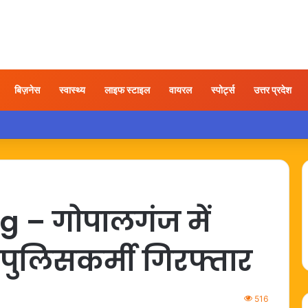
बिज़नेस
स्वास्थ्य
लाइफ स्टाइल
वायरल
स्पोर्ट्स
उत्तर प्रदेश
ात्रा के बाद कंधे में दर्द हो तो अपनाएं ये आसान उपाय
 – गोपालगंज में
ो पुलिसकर्मी गिरफ्तार
516