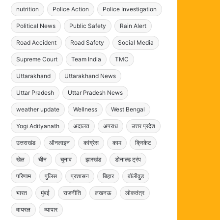
nutrition
Police Action
Police Investigation
Political News
Public Safety
Rain Alert
Road Accident
Road Safety
Social Media
Supreme Court
Team India
TMC
Uttarakhand
Uttarakhand News
Uttar Pradesh
Uttar Pradesh News
weather update
Wellness
West Bengal
Yogi Adityanath
अदालत
अपराध
उत्तर प्रदेश
उत्तराखंड
ऑनलाइन
कांग्रेस
काम
क्रिकेट
खेल
चीन
चुनाव
झारखंड
डोनाल्ड ट्रंप
परिणाम
पुलिस
प्रशासन
बिहार
बॉलीवुड
भारत
मुंबई
राजनीति
लखनऊ
लोकतंत्र
वायरल
व्यापार