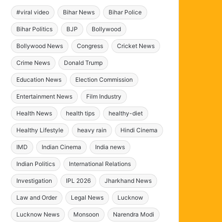
#viral video
Bihar News
Bihar Police
Bihar Politics
BJP
Bollywood
Bollywood News
Congress
Cricket News
Crime News
Donald Trump
Education News
Election Commission
Entertainment News
Film Industry
Health News
health tips
healthy-diet
Healthy Lifestyle
heavy rain
Hindi Cinema
IMD
Indian Cinema
India news
Indian Politics
International Relations
Investigation
IPL 2026
Jharkhand News
Law and Order
Legal News
Lucknow
Lucknow News
Monsoon
Narendra Modi