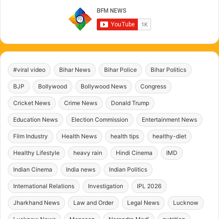
#viral video
Bihar News
Bihar Police
Bihar Politics
BJP
Bollywood
Bollywood News
Congress
Cricket News
Crime News
Donald Trump
Education News
Election Commission
Entertainment News
Film Industry
Health News
health tips
healthy-diet
Healthy Lifestyle
heavy rain
Hindi Cinema
IMD
Indian Cinema
India news
Indian Politics
International Relations
Investigation
IPL 2026
Jharkhand News
Law and Order
Legal News
Lucknow