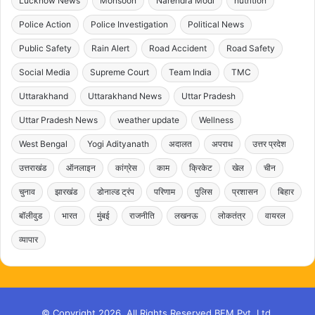
Lucknow News
Monsoon
Narendra Modi
nutrition
Police Action
Police Investigation
Political News
Public Safety
Rain Alert
Road Accident
Road Safety
Social Media
Supreme Court
Team India
TMC
Uttarakhand
Uttarakhand News
Uttar Pradesh
Uttar Pradesh News
weather update
Wellness
West Bengal
Yogi Adityanath
अदालत
अपराध
उत्तर प्रदेश
उत्तराखंड
ऑनलाइन
कांग्रेस
काम
क्रिकेट
खेल
चीन
चुनाव
झारखंड
डोनाल्ड ट्रंप
परिणाम
पुलिस
प्रशासन
बिहार
बॉलीवुड
भारत
मुंबई
राजनीति
लखनऊ
लोकतंत्र
वायरल
व्यापार
© Copyright 2026, All Rights Reserved BFM Pvt. Ltd.