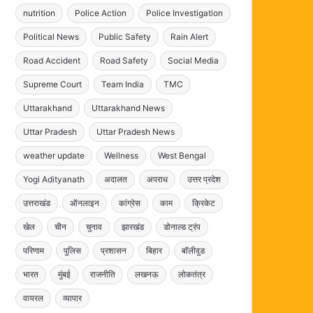
nutrition
Police Action
Police Investigation
Political News
Public Safety
Rain Alert
Road Accident
Road Safety
Social Media
Supreme Court
Team India
TMC
Uttarakhand
Uttarakhand News
Uttar Pradesh
Uttar Pradesh News
weather update
Wellness
West Bengal
Yogi Adityanath
अदालत
अपराध
उत्तर प्रदेश
उत्तराखंड
ऑनलाइन
कांग्रेस
काम
क्रिकेट
खेल
चीन
चुनाव
झारखंड
डोनाल्ड ट्रंप
परिणाम
पुलिस
प्रशासन
बिहार
बॉलीवुड
भारत
मुंबई
राजनीति
लखनऊ
लोकतंत्र
वायरल
व्यापार