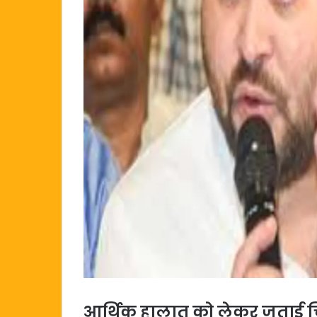
आर्थिक हालात को लेकर जताई च