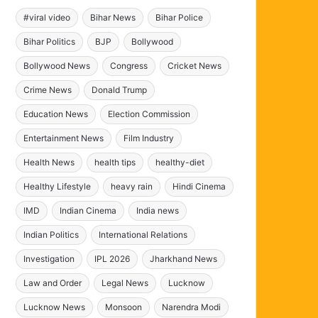
#viral video
Bihar News
Bihar Police
Bihar Politics
BJP
Bollywood
Bollywood News
Congress
Cricket News
Crime News
Donald Trump
Education News
Election Commission
Entertainment News
Film Industry
Health News
health tips
healthy-diet
Healthy Lifestyle
heavy rain
Hindi Cinema
IMD
Indian Cinema
India news
Indian Politics
International Relations
Investigation
IPL 2026
Jharkhand News
Law and Order
Legal News
Lucknow
Lucknow News
Monsoon
Narendra Modi