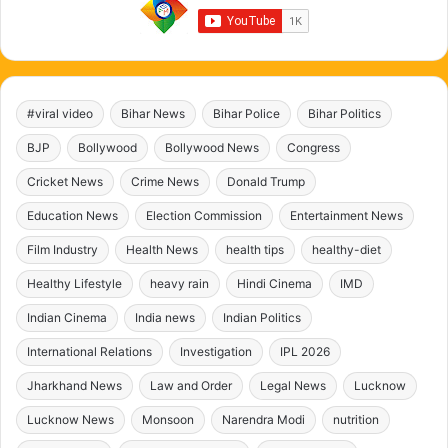
#viral video
Bihar News
Bihar Police
Bihar Politics
BJP
Bollywood
Bollywood News
Congress
Cricket News
Crime News
Donald Trump
Education News
Election Commission
Entertainment News
Film Industry
Health News
health tips
healthy-diet
Healthy Lifestyle
heavy rain
Hindi Cinema
IMD
Indian Cinema
India news
Indian Politics
International Relations
Investigation
IPL 2026
Jharkhand News
Law and Order
Legal News
Lucknow
Lucknow News
Monsoon
Narendra Modi
nutrition