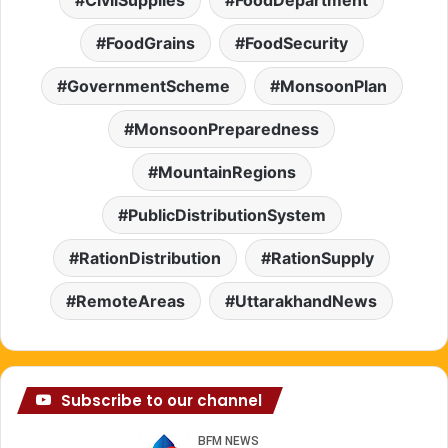
CivilSupplies
FoodDepartment
FoodGrains
FoodSecurity
GovernmentScheme
MonsoonPlan
MonsoonPreparedness
MountainRegions
PublicDistributionSystem
RationDistribution
RationSupply
RemoteAreas
UttarakhandNews
Subscribe to our channel