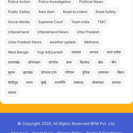
Police Action
Police Investigation
Political News
Public Safety
Rain Alert
Road Accident
Road Safety
Social Media
Supreme Court
Team India
TMC
Uttarakhand
Uttarakhand News
Uttar Pradesh
Uttar Pradesh News
weather update
Wellness
West Bengal
Yogi Adityanath
अदालत
अपराध
उत्तर प्रदेश
उत्तराखंड
ऑनलाइन
कांग्रेस
काम
क्रिकेट
खेल
चीन
चुनाव
झारखंड
डोनाल्ड ट्रंप
परिणाम
पुलिस
प्रशासन
बिहार
बॉलीवुड
भारत
मुंबई
राजनीति
लखनऊ
लोकतंत्र
वायरल
व्यापार
© Copyright 2026, All Rights Reserved BFM Pvt. Ltd.