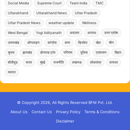
Social Media
Supreme Court
Team India
TMC
Uttarakhand
Uttarakhand News
Uttar Pradesh
Uttar Pradesh News
weather update
Wellness
West Bengal
Yogi Adityanath
अदालत
अपराध
उत्तर प्रदेश
उत्तराखंड
ऑनलाइन
कांग्रेस
काम
क्रिकेट
खेल
चीन
चुनाव
झारखंड
डोनाल्ड ट्रंप
परिणाम
पुलिस
प्रशासन
बिहार
बॉलीवुड
भारत
मुंबई
राजनीति
लखनऊ
लोकतंत्र
वायरल
व्यापार
© Copyright 2026, All Rights Reserved BFM Pvt. Ltd.
About Us
Contact Us
Privacy Policy
Terms & Conditions
Disclaimer