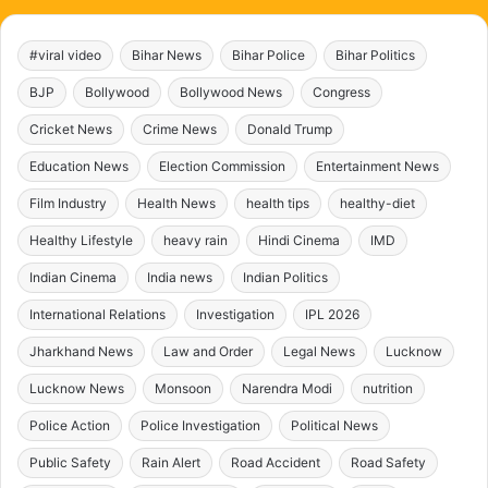
#viral video
Bihar News
Bihar Police
Bihar Politics
BJP
Bollywood
Bollywood News
Congress
Cricket News
Crime News
Donald Trump
Education News
Election Commission
Entertainment News
Film Industry
Health News
health tips
healthy-diet
Healthy Lifestyle
heavy rain
Hindi Cinema
IMD
Indian Cinema
India news
Indian Politics
International Relations
Investigation
IPL 2026
Jharkhand News
Law and Order
Legal News
Lucknow
Lucknow News
Monsoon
Narendra Modi
nutrition
Police Action
Police Investigation
Political News
Public Safety
Rain Alert
Road Accident
Road Safety