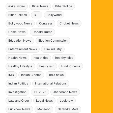
#viral video
Bihar News
Bihar Police
Bihar Politics
BJP
Bollywood
Bollywood News
Congress
Cricket News
Crime News
Donald Trump
Education News
Election Commission
Entertainment News
Film Industry
Health News
health tips
healthy-diet
Healthy Lifestyle
heavy rain
Hindi Cinema
IMD
Indian Cinema
India news
Indian Politics
International Relations
Investigation
IPL 2026
Jharkhand News
Law and Order
Legal News
Lucknow
Lucknow News
Monsoon
Narendra Modi