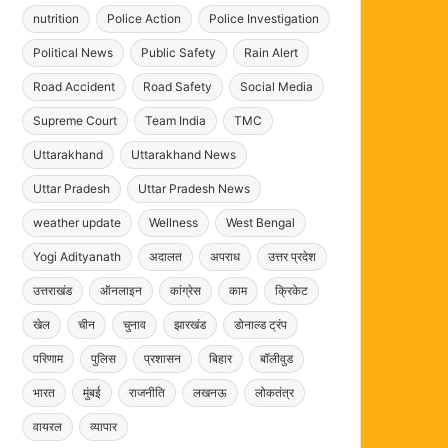
nutrition
Police Action
Police Investigation
Political News
Public Safety
Rain Alert
Road Accident
Road Safety
Social Media
Supreme Court
Team India
TMC
Uttarakhand
Uttarakhand News
Uttar Pradesh
Uttar Pradesh News
weather update
Wellness
West Bengal
Yogi Adityanath
अदालत
अपराध
उत्तर प्रदेश
उत्तराखंड
ऑनलाइन
कांग्रेस
काम
क्रिकेट
खेल
चीन
चुनाव
झारखंड
डोनाल्ड ट्रंप
परिणाम
पुलिस
प्रशासन
बिहार
बॉलीवुड
भारत
मुंबई
राजनीति
लखनऊ
लोकतंत्र
वायरल
व्यापार