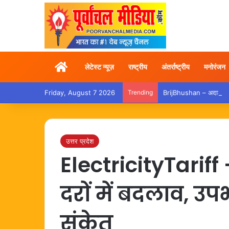
Home
लेटेस्ट न्यूज़
राष्ट्रीय
अंतर्राष्ट्रीय
मनोरंजन
Friday, August 7 2026
Trending
BrijBhushan – अदालत से बर
उत्तर प्रदेश
ElectricityTariff –
दरों में बदलाव, उप
संकेत