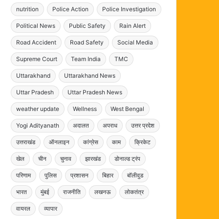
nutrition
Police Action
Police Investigation
Political News
Public Safety
Rain Alert
Road Accident
Road Safety
Social Media
Supreme Court
Team India
TMC
Uttarakhand
Uttarakhand News
Uttar Pradesh
Uttar Pradesh News
weather update
Wellness
West Bengal
Yogi Adityanath
अदालत
अपराध
उत्तर प्रदेश
उत्तराखंड
ऑनलाइन
कांग्रेस
काम
क्रिकेट
खेल
चीन
चुनाव
झारखंड
डोनाल्ड ट्रंप
परिणाम
पुलिस
प्रशासन
बिहार
बॉलीवुड
भारत
मुंबई
राजनीति
लखनऊ
लोकतंत्र
वायरल
व्यापार