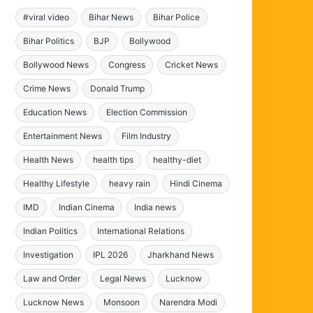
#viral video
Bihar News
Bihar Police
Bihar Politics
BJP
Bollywood
Bollywood News
Congress
Cricket News
Crime News
Donald Trump
Education News
Election Commission
Entertainment News
Film Industry
Health News
health tips
healthy-diet
Healthy Lifestyle
heavy rain
Hindi Cinema
IMD
Indian Cinema
India news
Indian Politics
International Relations
Investigation
IPL 2026
Jharkhand News
Law and Order
Legal News
Lucknow
Lucknow News
Monsoon
Narendra Modi