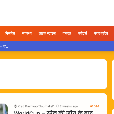
बिज़नेस
स्वास्थ्य
लाइफ स्टाइल
वायरल
स्पोर्ट्स
उत्तर प्रदेश
रयागराज में राहुल गांधी के कार्यक्रम पर सियासत तेज, कांग्रेस ने लगाए दबाव के आरोप
Krati Kashyap "Journalist"
2 weeks ago
514
WorldCup – स्पेन की जीत के बाद