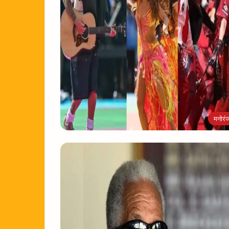
मनोरं