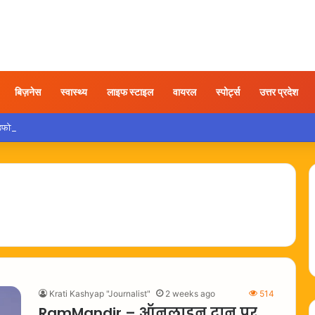
बिज़नेस
स्वास्थ्य
लाइफ स्टाइल
वायरल
स्पोर्ट्स
उत्तर प्रदेश
ड़फोड़ करते युवक का वीडियो वायरल, कार्रवाई की उठी मांग
Krati Kashyap "Journalist"
2 weeks ago
514
RamMandir – ऑनलाइन दान पर