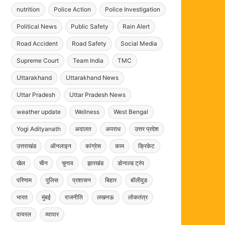
nutrition
Police Action
Police Investigation
Political News
Public Safety
Rain Alert
Road Accident
Road Safety
Social Media
Supreme Court
Team India
TMC
Uttarakhand
Uttarakhand News
Uttar Pradesh
Uttar Pradesh News
weather update
Wellness
West Bengal
Yogi Adityanath
अदालत
अपराध
उत्तर प्रदेश
उत्तराखंड
ऑनलाइन
कांग्रेस
काम
क्रिकेट
खेल
चीन
चुनाव
झारखंड
डोनाल्ड ट्रंप
परिणाम
पुलिस
प्रशासन
बिहार
बॉलीवुड
भारत
मुंबई
राजनीति
लखनऊ
लोकतंत्र
वायरल
व्यापार