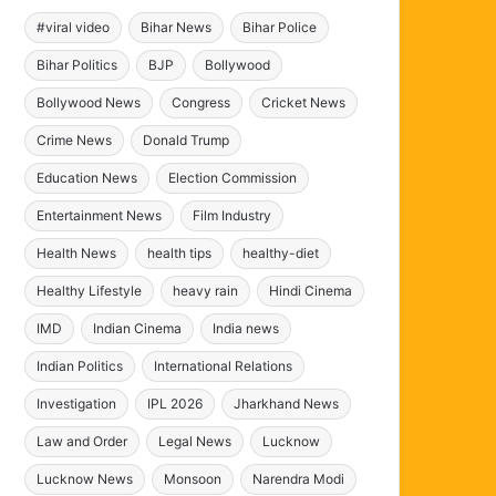
#viral video
Bihar News
Bihar Police
Bihar Politics
BJP
Bollywood
Bollywood News
Congress
Cricket News
Crime News
Donald Trump
Education News
Election Commission
Entertainment News
Film Industry
Health News
health tips
healthy-diet
Healthy Lifestyle
heavy rain
Hindi Cinema
IMD
Indian Cinema
India news
Indian Politics
International Relations
Investigation
IPL 2026
Jharkhand News
Law and Order
Legal News
Lucknow
Lucknow News
Monsoon
Narendra Modi