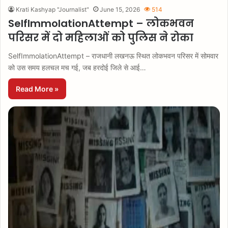
Krati Kashyap "Journalist"
June 15, 2026
514
SelfImmolationAttempt – लोकभवन
परिसर में दो महिलाओं को पुलिस ने रोका
SelfImmolationAttempt – राजधानी लखनऊ स्थित लोकभवन परिसर में सोमवार
को उस समय हलचल मच गई, जब हरदोई जिले से आई…
Read More »