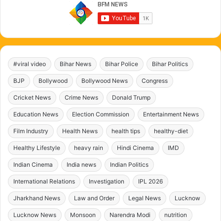
#viral video
Bihar News
Bihar Police
Bihar Politics
BJP
Bollywood
Bollywood News
Congress
Cricket News
Crime News
Donald Trump
Education News
Election Commission
Entertainment News
Film Industry
Health News
health tips
healthy-diet
Healthy Lifestyle
heavy rain
Hindi Cinema
IMD
Indian Cinema
India news
Indian Politics
International Relations
Investigation
IPL 2026
Jharkhand News
Law and Order
Legal News
Lucknow
Lucknow News
Monsoon
Narendra Modi
nutrition