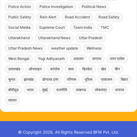
Police Action
Police Investigation
Political News
Public Safety
Rain Alert
Road Accident
Road Safety
Social Media
Supreme Court
Team India
TMC
Uttarakhand
Uttarakhand News
Uttar Pradesh
Uttar Pradesh News
weather update
Wellness
West Bengal
Yogi Adityanath
अदालत
अपराध
उत्तर प्रदेश
उत्तराखंड
ऑनलाइन
कांग्रेस
काम
क्रिकेट
खेल
चीन
चुनाव
झारखंड
डोनाल्ड ट्रंप
परिणाम
पुलिस
प्रशासन
बिहार
बॉलीवुड
भारत
मुंबई
राजनीति
लखनऊ
लोकतंत्र
वायरल
व्यापार
© Copyright 2026, All Rights Reserved BFM Pvt. Ltd.