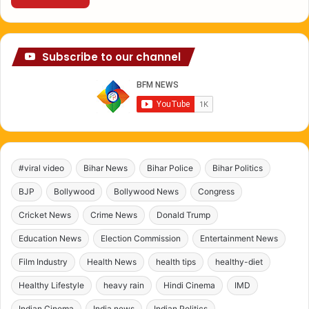
Subscribe to our channel
#viral video
Bihar News
Bihar Police
Bihar Politics
BJP
Bollywood
Bollywood News
Congress
Cricket News
Crime News
Donald Trump
Education News
Election Commission
Entertainment News
Film Industry
Health News
health tips
healthy-diet
Healthy Lifestyle
heavy rain
Hindi Cinema
IMD
Indian Cinema
India news
Indian Politics