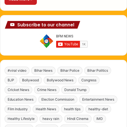
Subscribe to our channel
#viral video
Bihar News
Bihar Police
Bihar Politics
BJP
Bollywood
Bollywood News
Congress
Cricket News
Crime News
Donald Trump
Education News
Election Commission
Entertainment News
Film Industry
Health News
health tips
healthy-diet
Healthy Lifestyle
heavy rain
Hindi Cinema
IMD