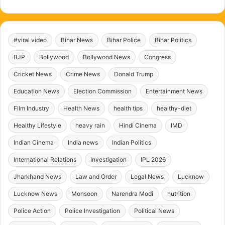
#viral video
Bihar News
Bihar Police
Bihar Politics
BJP
Bollywood
Bollywood News
Congress
Cricket News
Crime News
Donald Trump
Education News
Election Commission
Entertainment News
Film Industry
Health News
health tips
healthy-diet
Healthy Lifestyle
heavy rain
Hindi Cinema
IMD
Indian Cinema
India news
Indian Politics
International Relations
Investigation
IPL 2026
Jharkhand News
Law and Order
Legal News
Lucknow
Lucknow News
Monsoon
Narendra Modi
nutrition
Police Action
Police Investigation
Political News