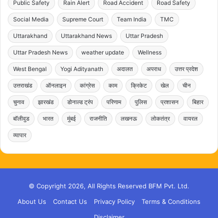
Public Safety
Rain Alert
Road Accident
Road Safety
Social Media
Supreme Court
Team India
TMC
Uttarakhand
Uttarakhand News
Uttar Pradesh
Uttar Pradesh News
weather update
Wellness
West Bengal
Yogi Adityanath
अदालत
अपराध
उत्तर प्रदेश
उत्तराखंड
ऑनलाइन
कांग्रेस
काम
क्रिकेट
खेल
चीन
चुनाव
झारखंड
डोनाल्ड ट्रंप
परिणाम
पुलिस
प्रशासन
बिहार
बॉलीवुड
भारत
मुंबई
राजनीति
लखनऊ
लोकतंत्र
वायरल
व्यापार
© Copyright 2026, All Rights Reserved BFM Pvt. Ltd.
About Us
Contact Us
Privacy Policy
Terms & Conditions
Disclaimer