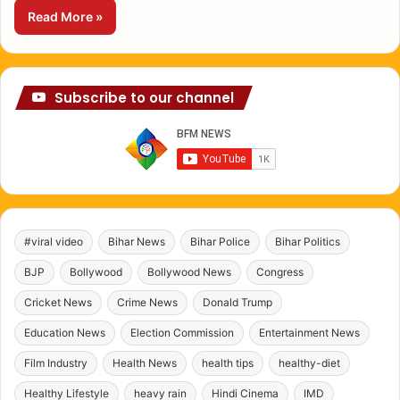
Read More »
Subscribe to our channel
#viral video
Bihar News
Bihar Police
Bihar Politics
BJP
Bollywood
Bollywood News
Congress
Cricket News
Crime News
Donald Trump
Education News
Election Commission
Entertainment News
Film Industry
Health News
health tips
healthy-diet
Healthy Lifestyle
heavy rain
Hindi Cinema
IMD