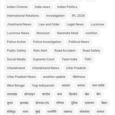
Indian Cinema
India news
Indian Politics
International Relations
Investigation
IPL 2026
Jharkhand News
Law and Order
Legal News
Lucknow
Lucknow News
Monsoon
Narendra Modi
nutrition
Police Action
Police Investigation
Political News
Public Safety
Rain Alert
Road Accident
Road Safety
Social Media
Supreme Court
Team India
TMC
Uttarakhand
Uttarakhand News
Uttar Pradesh
Uttar Pradesh News
weather update
Wellness
West Bengal
Yogi Adityanath
अदालत
अपराध
उत्तर प्रदेश
उत्तराखंड
ऑनलाइन
कांग्रेस
काम
क्रिकेट
खेल
चीन
चुनाव
झारखंड
डोनाल्ड ट्रंप
परिणाम
पुलिस
प्रशासन
बिहार
बॉलीवुड
भारत
मुंबई
राजनीति
लखनऊ
लोकतंत्र
वायरल