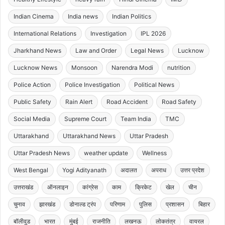
Indian Cinema
India news
Indian Politics
International Relations
Investigation
IPL 2026
Jharkhand News
Law and Order
Legal News
Lucknow
Lucknow News
Monsoon
Narendra Modi
nutrition
Police Action
Police Investigation
Political News
Public Safety
Rain Alert
Road Accident
Road Safety
Social Media
Supreme Court
Team India
TMC
Uttarakhand
Uttarakhand News
Uttar Pradesh
Uttar Pradesh News
weather update
Wellness
West Bengal
Yogi Adityanath
अदालत
अपराध
उत्तर प्रदेश
उत्तराखंड
ऑनलाइन
कांग्रेस
काम
क्रिकेट
खेल
चीन
चुनाव
झारखंड
डोनाल्ड ट्रंप
परिणाम
पुलिस
प्रशासन
बिहार
बॉलीवुड
भारत
मुंबई
राजनीति
लखनऊ
लोकतंत्र
वायरल