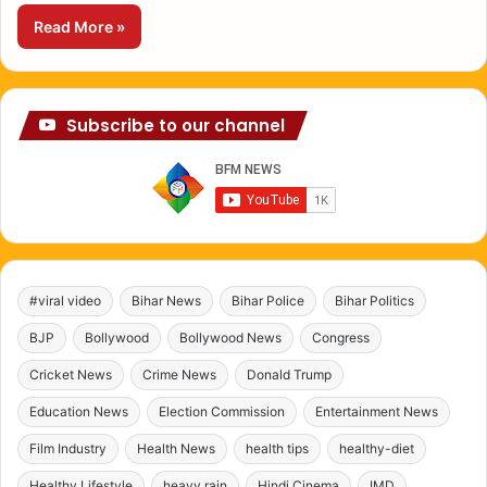
Read More »
Subscribe to our channel
#viral video
Bihar News
Bihar Police
Bihar Politics
BJP
Bollywood
Bollywood News
Congress
Cricket News
Crime News
Donald Trump
Education News
Election Commission
Entertainment News
Film Industry
Health News
health tips
healthy-diet
Healthy Lifestyle
heavy rain
Hindi Cinema
IMD