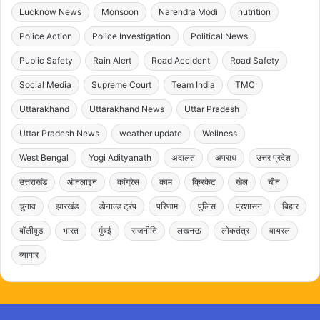
Lucknow News
Monsoon
Narendra Modi
nutrition
Police Action
Police Investigation
Political News
Public Safety
Rain Alert
Road Accident
Road Safety
Social Media
Supreme Court
Team India
TMC
Uttarakhand
Uttarakhand News
Uttar Pradesh
Uttar Pradesh News
weather update
Wellness
West Bengal
Yogi Adityanath
अदालत
अपराध
उत्तर प्रदेश
उत्तराखंड
ऑनलाइन
कांग्रेस
काम
क्रिकेट
खेल
चीन
चुनाव
झारखंड
डोनाल्ड ट्रंप
परिणाम
पुलिस
प्रशासन
बिहार
बॉलीवुड
भारत
मुंबई
राजनीति
लखनऊ
लोकतंत्र
वायरल
व्यापार