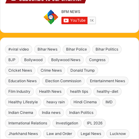
#viral video
Bihar News
Bihar Police
Bihar Politics
BJP
Bollywood
Bollywood News
Congress
Cricket News
Crime News
Donald Trump
Education News
Election Commission
Entertainment News
Film Industry
Health News
health tips
healthy-diet
Healthy Lifestyle
heavy rain
Hindi Cinema
IMD
Indian Cinema
India news
Indian Politics
International Relations
Investigation
IPL 2026
Jharkhand News
Law and Order
Legal News
Lucknow