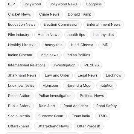
BJP
Bollywood
Bollywood News
Congress
Cricket News
Crime News
Donald Trump
Education News
Election Commission
Entertainment News
Film Industry
Health News
health tips
healthy-diet
Healthy Lifestyle
heavy rain
Hindi Cinema
IMD
Indian Cinema
India news
Indian Politics
International Relations
Investigation
IPL 2026
Jharkhand News
Law and Order
Legal News
Lucknow
Lucknow News
Monsoon
Narendra Modi
nutrition
Police Action
Police Investigation
Political News
Public Safety
Rain Alert
Road Accident
Road Safety
Social Media
Supreme Court
Team India
TMC
Uttarakhand
Uttarakhand News
Uttar Pradesh