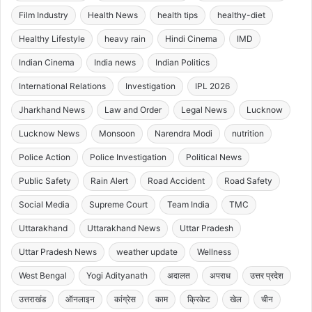
Film Industry
Health News
health tips
healthy-diet
Healthy Lifestyle
heavy rain
Hindi Cinema
IMD
Indian Cinema
India news
Indian Politics
International Relations
Investigation
IPL 2026
Jharkhand News
Law and Order
Legal News
Lucknow
Lucknow News
Monsoon
Narendra Modi
nutrition
Police Action
Police Investigation
Political News
Public Safety
Rain Alert
Road Accident
Road Safety
Social Media
Supreme Court
Team India
TMC
Uttarakhand
Uttarakhand News
Uttar Pradesh
Uttar Pradesh News
weather update
Wellness
West Bengal
Yogi Adityanath
अदालत
अपराध
उत्तर प्रदेश
उत्तराखंड
ऑनलाइन
कांग्रेस
काम
क्रिकेट
खेल
चीन