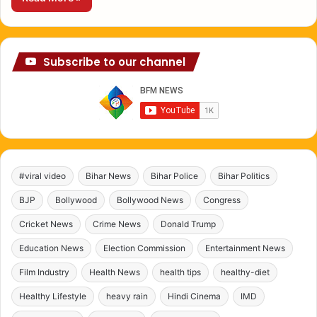
Subscribe to our channel
#viral video
Bihar News
Bihar Police
Bihar Politics
BJP
Bollywood
Bollywood News
Congress
Cricket News
Crime News
Donald Trump
Education News
Election Commission
Entertainment News
Film Industry
Health News
health tips
healthy-diet
Healthy Lifestyle
heavy rain
Hindi Cinema
IMD