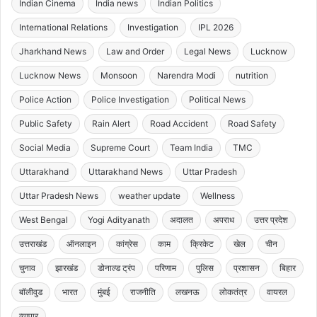
Indian Cinema
India news
Indian Politics
International Relations
Investigation
IPL 2026
Jharkhand News
Law and Order
Legal News
Lucknow
Lucknow News
Monsoon
Narendra Modi
nutrition
Police Action
Police Investigation
Political News
Public Safety
Rain Alert
Road Accident
Road Safety
Social Media
Supreme Court
Team India
TMC
Uttarakhand
Uttarakhand News
Uttar Pradesh
Uttar Pradesh News
weather update
Wellness
West Bengal
Yogi Adityanath
अदालत
अपराध
उत्तर प्रदेश
उत्तराखंड
ऑनलाइन
कांग्रेस
काम
क्रिकेट
खेल
चीन
चुनाव
झारखंड
डोनाल्ड ट्रंप
परिणाम
पुलिस
प्रशासन
बिहार
बॉलीवुड
भारत
मुंबई
राजनीति
लखनऊ
लोकतंत्र
वायरल
व्यापार