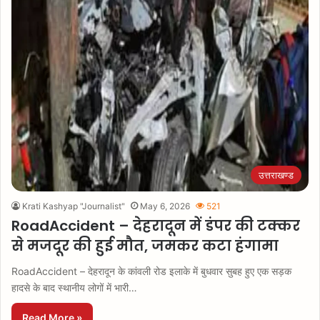
उत्तराखण्ड
Krati Kashyap "Journalist"
May 6, 2026
521
RoadAccident – देहरादून में डंपर की टक्कर
से मजदूर की हुई मौत, जमकर कटा हंगामा
RoadAccident – देहरादून के कांवली रोड इलाके में बुधवार सुबह हुए एक सड़क
हादसे के बाद स्थानीय लोगों में भारी…
Read More »