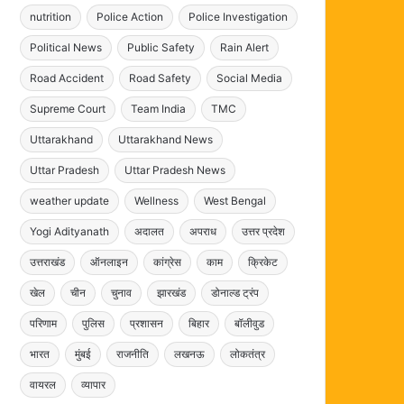
nutrition
Police Action
Police Investigation
Political News
Public Safety
Rain Alert
Road Accident
Road Safety
Social Media
Supreme Court
Team India
TMC
Uttarakhand
Uttarakhand News
Uttar Pradesh
Uttar Pradesh News
weather update
Wellness
West Bengal
Yogi Adityanath
अदालत
अपराध
उत्तर प्रदेश
उत्तराखंड
ऑनलाइन
कांग्रेस
काम
क्रिकेट
खेल
चीन
चुनाव
झारखंड
डोनाल्ड ट्रंप
परिणाम
पुलिस
प्रशासन
बिहार
बॉलीवुड
भारत
मुंबई
राजनीति
लखनऊ
लोकतंत्र
वायरल
व्यापार