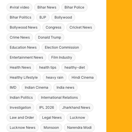
#viral video
Bihar News
Bihar Police
Bihar Politics
BJP
Bollywood
Bollywood News
Congress
Cricket News
Crime News
Donald Trump
Education News
Election Commission
Entertainment News
Film Industry
Health News
health tips
healthy-diet
Healthy Lifestyle
heavy rain
Hindi Cinema
IMD
Indian Cinema
India news
Indian Politics
International Relations
Investigation
IPL 2026
Jharkhand News
Law and Order
Legal News
Lucknow
Lucknow News
Monsoon
Narendra Modi