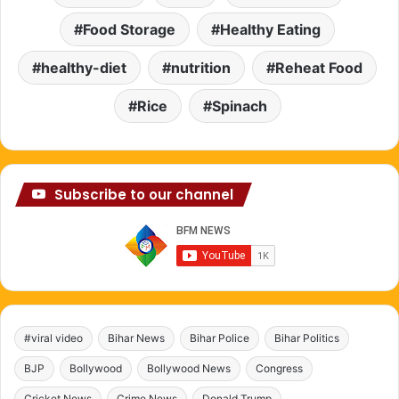
Food Storage
Healthy Eating
healthy-diet
nutrition
Reheat Food
Rice
Spinach
Subscribe to our channel
#viral video
Bihar News
Bihar Police
Bihar Politics
BJP
Bollywood
Bollywood News
Congress
Cricket News
Crime News
Donald Trump