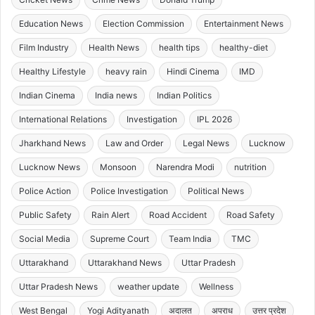
Education News
Election Commission
Entertainment News
Film Industry
Health News
health tips
healthy-diet
Healthy Lifestyle
heavy rain
Hindi Cinema
IMD
Indian Cinema
India news
Indian Politics
International Relations
Investigation
IPL 2026
Jharkhand News
Law and Order
Legal News
Lucknow
Lucknow News
Monsoon
Narendra Modi
nutrition
Police Action
Police Investigation
Political News
Public Safety
Rain Alert
Road Accident
Road Safety
Social Media
Supreme Court
Team India
TMC
Uttarakhand
Uttarakhand News
Uttar Pradesh
Uttar Pradesh News
weather update
Wellness
West Bengal
Yogi Adityanath
अदालत
अपराध
उत्तर प्रदेश