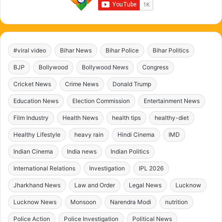
#viral video
Bihar News
Bihar Police
Bihar Politics
BJP
Bollywood
Bollywood News
Congress
Cricket News
Crime News
Donald Trump
Education News
Election Commission
Entertainment News
Film Industry
Health News
health tips
healthy-diet
Healthy Lifestyle
heavy rain
Hindi Cinema
IMD
Indian Cinema
India news
Indian Politics
International Relations
Investigation
IPL 2026
Jharkhand News
Law and Order
Legal News
Lucknow
Lucknow News
Monsoon
Narendra Modi
nutrition
Police Action
Police Investigation
Political News