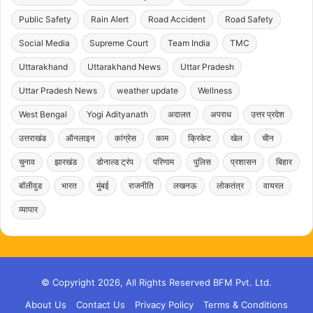
Public Safety
Rain Alert
Road Accident
Road Safety
Social Media
Supreme Court
Team India
TMC
Uttarakhand
Uttarakhand News
Uttar Pradesh
Uttar Pradesh News
weather update
Wellness
West Bengal
Yogi Adityanath
अदालत
अपराध
उत्तर प्रदेश
उत्तराखंड
ऑनलाइन
कांग्रेस
काम
क्रिकेट
खेल
चीन
चुनाव
झारखंड
डोनाल्ड ट्रंप
परिणाम
पुलिस
प्रशासन
बिहार
बॉलीवुड
भारत
मुंबई
राजनीति
लखनऊ
लोकतंत्र
वायरल
व्यापार
© Copyright 2026, All Rights Reserved BFM Pvt. Ltd.
About Us
Contact Us
Privacy Policy
Terms & Conditions