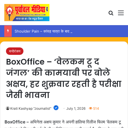
Search
M
Shoulder Pain – कांवड़ यात्रा के बाद कंधे में दर्द हो तो अपनाएं ये आसान उपाय
मनोरंजन
BoxOffice – ‘वेलकम टू द
जंगल’ की कामयाबी पर बोले
अक्षय, हर शुक्रवार रहती है परीक्षा
जैसी भावना
Krati Kashyap "Journalist"
July 1, 2026
514
BoxOffice –
अभिनेता अक्षय कुमार ने अपनी हालिया रिलीज फिल्म ‘वेलकम टू