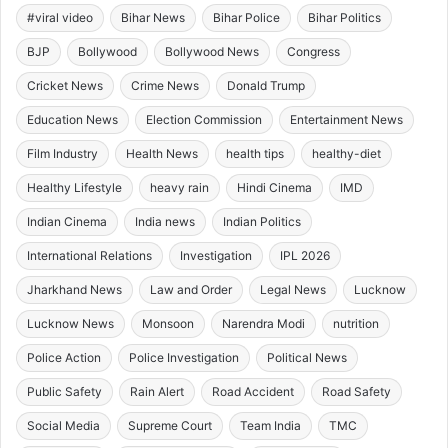
#viral video
Bihar News
Bihar Police
Bihar Politics
BJP
Bollywood
Bollywood News
Congress
Cricket News
Crime News
Donald Trump
Education News
Election Commission
Entertainment News
Film Industry
Health News
health tips
healthy-diet
Healthy Lifestyle
heavy rain
Hindi Cinema
IMD
Indian Cinema
India news
Indian Politics
International Relations
Investigation
IPL 2026
Jharkhand News
Law and Order
Legal News
Lucknow
Lucknow News
Monsoon
Narendra Modi
nutrition
Police Action
Police Investigation
Political News
Public Safety
Rain Alert
Road Accident
Road Safety
Social Media
Supreme Court
Team India
TMC