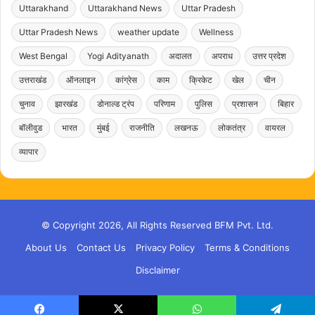
Uttarakhand
Uttarakhand News
Uttar Pradesh
Uttar Pradesh News
weather update
Wellness
West Bengal
Yogi Adityanath
अदालत
अपराध
उत्तर प्रदेश
उत्तराखंड
ऑनलाइन
कांग्रेस
काम
क्रिकेट
खेल
चीन
चुनाव
झारखंड
डोनाल्ड ट्रंप
परिणाम
पुलिस
प्रशासन
बिहार
बॉलीवुड
भारत
मुंबई
राजनीति
लखनऊ
लोकतंत्र
वायरल
व्यापार
© Copyright 2026, All Rights Reserved BFM Pvt. Ltd.
About Us
Contact Us
Privacy Policy
Terms & Conditions
Disclaimer