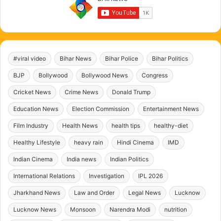
#viral video
Bihar News
Bihar Police
Bihar Politics
BJP
Bollywood
Bollywood News
Congress
Cricket News
Crime News
Donald Trump
Education News
Election Commission
Entertainment News
Film Industry
Health News
health tips
healthy-diet
Healthy Lifestyle
heavy rain
Hindi Cinema
IMD
Indian Cinema
India news
Indian Politics
International Relations
Investigation
IPL 2026
Jharkhand News
Law and Order
Legal News
Lucknow
Lucknow News
Monsoon
Narendra Modi
nutrition