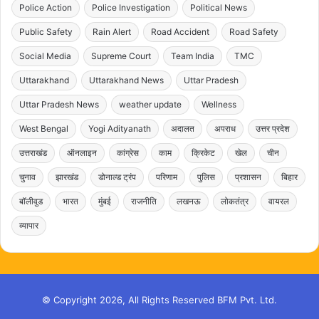
Police Action
Police Investigation
Political News
Public Safety
Rain Alert
Road Accident
Road Safety
Social Media
Supreme Court
Team India
TMC
Uttarakhand
Uttarakhand News
Uttar Pradesh
Uttar Pradesh News
weather update
Wellness
West Bengal
Yogi Adityanath
अदालत
अपराध
उत्तर प्रदेश
उत्तराखंड
ऑनलाइन
कांग्रेस
काम
क्रिकेट
खेल
चीन
चुनाव
झारखंड
डोनाल्ड ट्रंप
परिणाम
पुलिस
प्रशासन
बिहार
बॉलीवुड
भारत
मुंबई
राजनीति
लखनऊ
लोकतंत्र
वायरल
व्यापार
© Copyright 2026, All Rights Reserved BFM Pvt. Ltd.