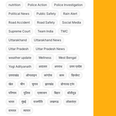
nutrition
Police Action
Police Investigation
Political News
Public Safety
Rain Alert
Road Accident
Road Safety
Social Media
Supreme Court
Team India
TMC
Uttarakhand
Uttarakhand News
Uttar Pradesh
Uttar Pradesh News
weather update
Wellness
West Bengal
Yogi Adityanath
अदालत
अपराध
उत्तर प्रदेश
उत्तराखंड
ऑनलाइन
कांग्रेस
काम
क्रिकेट
खेल
चीन
चुनाव
झारखंड
डोनाल्ड ट्रंप
परिणाम
पुलिस
प्रशासन
बिहार
बॉलीवुड
भारत
मुंबई
राजनीति
लखनऊ
लोकतंत्र
वायरल
व्यापार