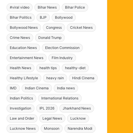
#viral video
Bihar News
Bihar Police
Bihar Politics
BJP
Bollywood
Bollywood News
Congress
Cricket News
Crime News
Donald Trump
Education News
Election Commission
Entertainment News
Film Industry
Health News
health tips
healthy-diet
Healthy Lifestyle
heavy rain
Hindi Cinema
IMD
Indian Cinema
India news
Indian Politics
International Relations
Investigation
IPL 2026
Jharkhand News
Law and Order
Legal News
Lucknow
Lucknow News
Monsoon
Narendra Modi