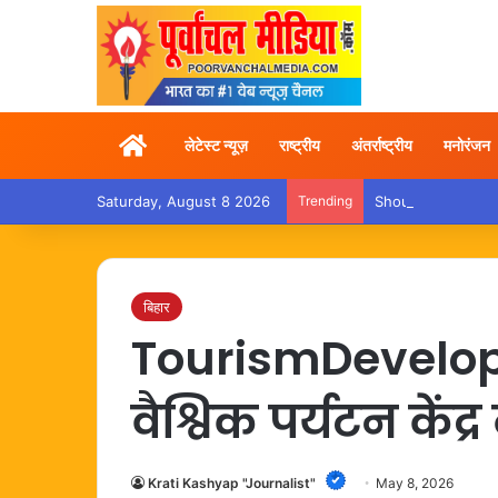
Home
लेटेस्ट न्यूज़
राष्ट्रीय
अंतर्राष्ट्रीय
मनोरंजन
Saturday, August 8 2026
Trending
Shoulder Pain – कांवड़
बिहार
TourismDevelop
वैश्विक पर्यटन केंद्
Krati Kashyap "Journalist"
May 8, 2026