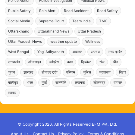
Police Action
Police Investigation
Political News
Public Safety
Rain Alert
Road Accident
Road Safety
Social Media
Supreme Court
Team India
TMC
Uttarakhand
Uttarakhand News
Uttar Pradesh
Uttar Pradesh News
weather update
Wellness
West Bengal
Yogi Adityanath
अदालत
अपराध
उत्तर प्रदेश
उत्तराखंड
ऑनलाइन
कांग्रेस
काम
क्रिकेट
खेल
चीन
चुनाव
झारखंड
डोनाल्ड ट्रंप
परिणाम
पुलिस
प्रशासन
बिहार
बॉलीवुड
भारत
मुंबई
राजनीति
लखनऊ
लोकतंत्र
वायरल
व्यापार
© Copyright 2026, All Rights Reserved BFM Pvt. Ltd.
About Us
Contact Us
Privacy Policy
Terms & Conditions