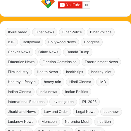
#viral video
Bihar News
Bihar Police
Bihar Politics
BJP
Bollywood
Bollywood News
Congress
Cricket News
Crime News
Donald Trump
Education News
Election Commission
Entertainment News
Film Industry
Health News
health tips
healthy-diet
Healthy Lifestyle
heavy rain
Hindi Cinema
IMD
Indian Cinema
India news
Indian Politics
International Relations
Investigation
IPL 2026
Jharkhand News
Law and Order
Legal News
Lucknow
Lucknow News
Monsoon
Narendra Modi
nutrition