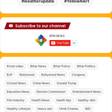
weatherupdate
YellowAlert
Subscribe to our channel
#viral video
Bihar News
Bihar Police
Bihar Politics
BJP
Bollywood
Bollywood News
Congress
Cricket News
Crime News
Donald Trump
Education News
Election Commission
Entertainment News
Film Industry
Health News
health tips
healthy-diet
Healthy Lifestyle
heavy rain
Hindi Cinema
IMD