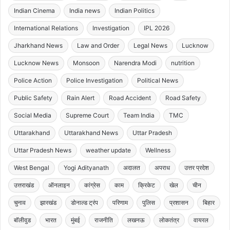
Indian Cinema
India news
Indian Politics
International Relations
Investigation
IPL 2026
Jharkhand News
Law and Order
Legal News
Lucknow
Lucknow News
Monsoon
Narendra Modi
nutrition
Police Action
Police Investigation
Political News
Public Safety
Rain Alert
Road Accident
Road Safety
Social Media
Supreme Court
Team India
TMC
Uttarakhand
Uttarakhand News
Uttar Pradesh
Uttar Pradesh News
weather update
Wellness
West Bengal
Yogi Adityanath
अदालत
अपराध
उत्तर प्रदेश
उत्तराखंड
ऑनलाइन
कांग्रेस
काम
क्रिकेट
खेल
चीन
चुनाव
झारखंड
डोनाल्ड ट्रंप
परिणाम
पुलिस
प्रशासन
बिहार
बॉलीवुड
भारत
मुंबई
राजनीति
लखनऊ
लोकतंत्र
वायरल