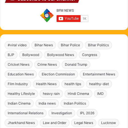
#viral video
Bihar News
Bihar Police
Bihar Politics
BJP
Bollywood
Bollywood News
Congress
Cricket News
Crime News
Donald Trump
Education News
Election Commission
Entertainment News
Film Industry
Health News
health tips
healthy-diet
Healthy Lifestyle
heavy rain
Hindi Cinema
IMD
Indian Cinema
India news
Indian Politics
International Relations
Investigation
IPL 2026
Jharkhand News
Law and Order
Legal News
Lucknow