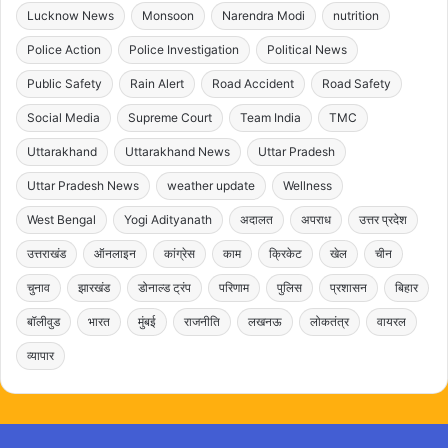
Lucknow News
Monsoon
Narendra Modi
nutrition
Police Action
Police Investigation
Political News
Public Safety
Rain Alert
Road Accident
Road Safety
Social Media
Supreme Court
Team India
TMC
Uttarakhand
Uttarakhand News
Uttar Pradesh
Uttar Pradesh News
weather update
Wellness
West Bengal
Yogi Adityanath
अदालत
अपराध
उत्तर प्रदेश
उत्तराखंड
ऑनलाइन
कांग्रेस
काम
क्रिकेट
खेल
चीन
चुनाव
झारखंड
डोनाल्ड ट्रंप
परिणाम
पुलिस
प्रशासन
बिहार
बॉलीवुड
भारत
मुंबई
राजनीति
लखनऊ
लोकतंत्र
वायरल
व्यापार