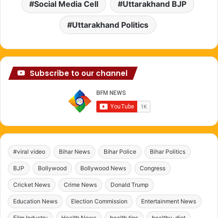
Social Media Cell
Uttarakhand BJP
Uttarakhand Politics
Subscribe to our channel
#viral video
Bihar News
Bihar Police
Bihar Politics
BJP
Bollywood
Bollywood News
Congress
Cricket News
Crime News
Donald Trump
Education News
Election Commission
Entertainment News
Film Industry
Health News
health tips
healthy-diet