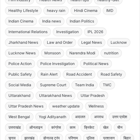
Healthy Lifestyle
heavy rain
Hindi Cinema
IMD
Indian Cinema
India news
Indian Politics
International Relations
Investigation
IPL 2026
Jharkhand News
Law and Order
Legal News
Lucknow
Lucknow News
Monsoon
Narendra Modi
nutrition
Police Action
Police Investigation
Political News
Public Safety
Rain Alert
Road Accident
Road Safety
Social Media
Supreme Court
Team India
TMC
Uttarakhand
Uttarakhand News
Uttar Pradesh
Uttar Pradesh News
weather update
Wellness
West Bengal
Yogi Adityanath
अदालत
अपराध
उत्तर प्रदेश
उत्तराखंड
ऑनलाइन
कांग्रेस
काम
क्रिकेट
खेल
चीन
चुनाव
झारखंड
डोनाल्ड ट्रंप
परिणाम
पुलिस
प्रशासन
बिहार