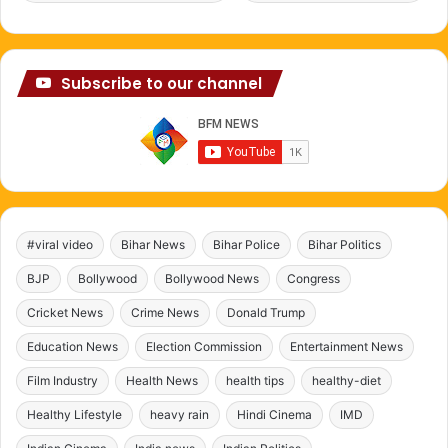
Subscribe to our channel
#viral video
Bihar News
Bihar Police
Bihar Politics
BJP
Bollywood
Bollywood News
Congress
Cricket News
Crime News
Donald Trump
Education News
Election Commission
Entertainment News
Film Industry
Health News
health tips
healthy-diet
Healthy Lifestyle
heavy rain
Hindi Cinema
IMD