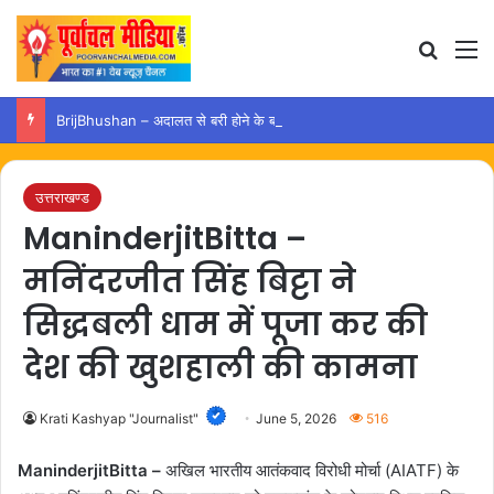
Search
M
BrijBhushan – अदालत से बरी होने के बाद अयोध्या पहुंचे बृजभूषण, समर्थकों ने किया स्वागत
उत्तराखण्ड
ManinderjitBitta –
मनिंदरजीत सिंह बिट्टा ने
सिद्धबली धाम में पूजा कर की
देश की खुशहाली की कामना
Krati Kashyap "Journalist"
June 5, 2026
516
ManinderjitBitta –
अखिल भारतीय आतंकवाद विरोधी मोर्चा (AIATF) के