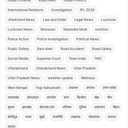
Indian Cinema
India news
Indian Politics
International Relations
Investigation
IPL 2026
Jharkhand News
Law and Order
Legal News
Lucknow
Lucknow News
Monsoon
Narendra Modi
nutrition
Police Action
Police Investigation
Political News
Public Safety
Rain Alert
Road Accident
Road Safety
Social Media
Supreme Court
Team India
TMC
Uttarakhand
Uttarakhand News
Uttar Pradesh
Uttar Pradesh News
weather update
Wellness
West Bengal
Yogi Adityanath
अदालत
अपराध
उत्तर प्रदेश
उत्तराखंड
ऑनलाइन
कांग्रेस
काम
क्रिकेट
खेल
चीन
चुनाव
झारखंड
डोनाल्ड ट्रंप
परिणाम
पुलिस
प्रशासन
बिहार
बॉलीवुड
भारत
मुंबई
राजनीति
लखनऊ
लोकतंत्र
वायरल
व्यापार