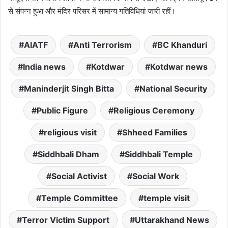
से संपन्न हुआ और मंदिर परिसर में सामान्य गतिविधियां जारी रहीं।
AIATF
Anti Terrorism
BC Khanduri
India news
Kotdwar
Kotdwar news
Maninderjit Singh Bitta
National Security
Public Figure
Religious Ceremony
religious visit
Shheed Families
Siddhbali Dham
Siddhbali Temple
Social Activist
Social Work
Temple Committee
temple visit
Terror Victim Support
Uttarakhand News