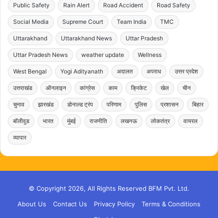
Public Safety
Rain Alert
Road Accident
Road Safety
Social Media
Supreme Court
Team India
TMC
Uttarakhand
Uttarakhand News
Uttar Pradesh
Uttar Pradesh News
weather update
Wellness
West Bengal
Yogi Adityanath
अदालत
अपराध
उत्तर प्रदेश
उत्तराखंड
ऑनलाइन
कांग्रेस
काम
क्रिकेट
खेल
चीन
चुनाव
झारखंड
डोनाल्ड ट्रंप
परिणाम
पुलिस
प्रशासन
बिहार
बॉलीवुड
भारत
मुंबई
राजनीति
लखनऊ
लोकतंत्र
वायरल
व्यापार
© Copyright 2026, All Rights Reserved BFM Pvt. Ltd.
About Us
Contact Us
Privacy Policy
Terms & Conditions