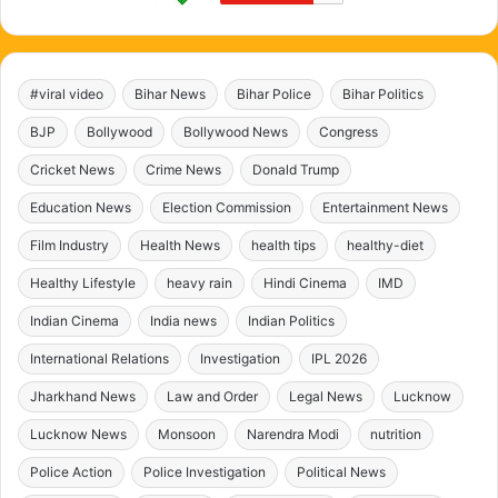
#viral video
Bihar News
Bihar Police
Bihar Politics
BJP
Bollywood
Bollywood News
Congress
Cricket News
Crime News
Donald Trump
Education News
Election Commission
Entertainment News
Film Industry
Health News
health tips
healthy-diet
Healthy Lifestyle
heavy rain
Hindi Cinema
IMD
Indian Cinema
India news
Indian Politics
International Relations
Investigation
IPL 2026
Jharkhand News
Law and Order
Legal News
Lucknow
Lucknow News
Monsoon
Narendra Modi
nutrition
Police Action
Police Investigation
Political News