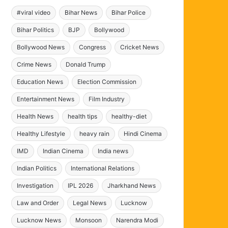
#viral video
Bihar News
Bihar Police
Bihar Politics
BJP
Bollywood
Bollywood News
Congress
Cricket News
Crime News
Donald Trump
Education News
Election Commission
Entertainment News
Film Industry
Health News
health tips
healthy-diet
Healthy Lifestyle
heavy rain
Hindi Cinema
IMD
Indian Cinema
India news
Indian Politics
International Relations
Investigation
IPL 2026
Jharkhand News
Law and Order
Legal News
Lucknow
Lucknow News
Monsoon
Narendra Modi