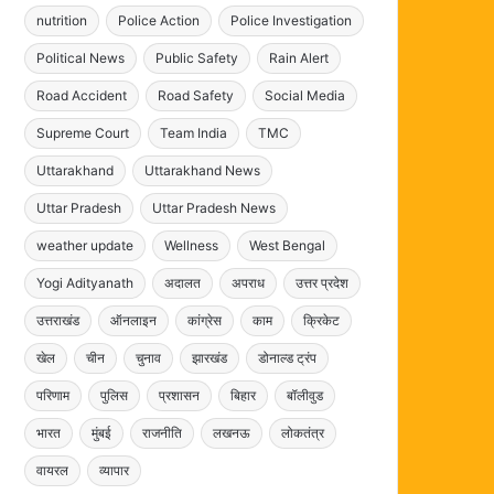
nutrition
Police Action
Police Investigation
Political News
Public Safety
Rain Alert
Road Accident
Road Safety
Social Media
Supreme Court
Team India
TMC
Uttarakhand
Uttarakhand News
Uttar Pradesh
Uttar Pradesh News
weather update
Wellness
West Bengal
Yogi Adityanath
अदालत
अपराध
उत्तर प्रदेश
उत्तराखंड
ऑनलाइन
कांग्रेस
काम
क्रिकेट
खेल
चीन
चुनाव
झारखंड
डोनाल्ड ट्रंप
परिणाम
पुलिस
प्रशासन
बिहार
बॉलीवुड
भारत
मुंबई
राजनीति
लखनऊ
लोकतंत्र
वायरल
व्यापार