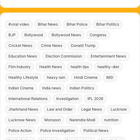
#viral video
Bihar News
Bihar Police
Bihar Politics
BJP
Bollywood
Bollywood News
Congress
Cricket News
Crime News
Donald Trump
Education News
Election Commission
Entertainment News
Film Industry
Health News
health tips
healthy-diet
Healthy Lifestyle
heavy rain
Hindi Cinema
IMD
Indian Cinema
India news
Indian Politics
International Relations
Investigation
IPL 2026
Jharkhand News
Law and Order
Legal News
Lucknow
Lucknow News
Monsoon
Narendra Modi
nutrition
Police Action
Police Investigation
Political News