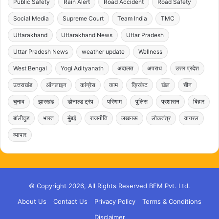
Public Safety
Rain Alert
Road Accident
Road Safety
Social Media
Supreme Court
Team India
TMC
Uttarakhand
Uttarakhand News
Uttar Pradesh
Uttar Pradesh News
weather update
Wellness
West Bengal
Yogi Adityanath
अदालत
अपराध
उत्तर प्रदेश
उत्तराखंड
ऑनलाइन
कांग्रेस
काम
क्रिकेट
खेल
चीन
चुनाव
झारखंड
डोनाल्ड ट्रंप
परिणाम
पुलिस
प्रशासन
बिहार
बॉलीवुड
भारत
मुंबई
राजनीति
लखनऊ
लोकतंत्र
वायरल
व्यापार
© Copyright 2026, All Rights Reserved BFM Pvt. Ltd.
About Us
Contact Us
Privacy Policy
Terms & Conditions
Disclaimer