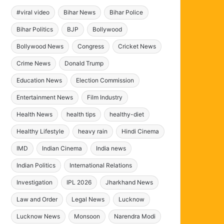
#viral video
Bihar News
Bihar Police
Bihar Politics
BJP
Bollywood
Bollywood News
Congress
Cricket News
Crime News
Donald Trump
Education News
Election Commission
Entertainment News
Film Industry
Health News
health tips
healthy-diet
Healthy Lifestyle
heavy rain
Hindi Cinema
IMD
Indian Cinema
India news
Indian Politics
International Relations
Investigation
IPL 2026
Jharkhand News
Law and Order
Legal News
Lucknow
Lucknow News
Monsoon
Narendra Modi