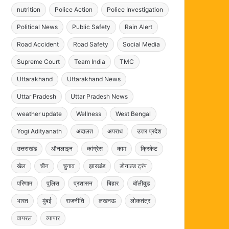
nutrition
Police Action
Police Investigation
Political News
Public Safety
Rain Alert
Road Accident
Road Safety
Social Media
Supreme Court
Team India
TMC
Uttarakhand
Uttarakhand News
Uttar Pradesh
Uttar Pradesh News
weather update
Wellness
West Bengal
Yogi Adityanath
अदालत
अपराध
उत्तर प्रदेश
उत्तराखंड
ऑनलाइन
कांग्रेस
काम
क्रिकेट
खेल
चीन
चुनाव
झारखंड
डोनाल्ड ट्रंप
परिणाम
पुलिस
प्रशासन
बिहार
बॉलीवुड
भारत
मुंबई
राजनीति
लखनऊ
लोकतंत्र
वायरल
व्यापार