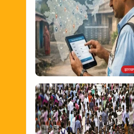
झारखण