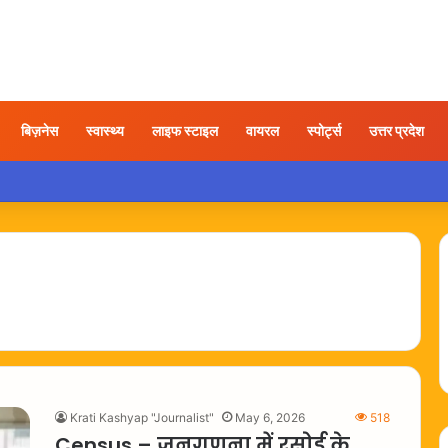
बिज़नेस
स्वास्थ्य
लाइफ स्टाइल
वायरल
स्पोर्ट्स
उत्तर प्रदेश
 तोड़फोड़ करते युवक का वीडियो वायरल, कार्रवाई की उठी मांग
Krati Kashyap "Journalist"
May 6, 2026
518
Census – जनगणना में रसोई के