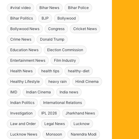
#viral video
Bihar News
Bihar Police
Bihar Politics
BJP
Bollywood
Bollywood News
Congress
Cricket News
Crime News
Donald Trump
Education News
Election Commission
Entertainment News
Film Industry
Health News
health tips
healthy-diet
Healthy Lifestyle
heavy rain
Hindi Cinema
IMD
Indian Cinema
India news
Indian Politics
International Relations
Investigation
IPL 2026
Jharkhand News
Law and Order
Legal News
Lucknow
Lucknow News
Monsoon
Narendra Modi