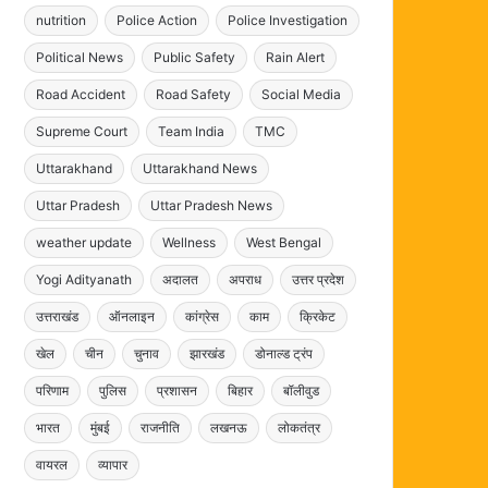
nutrition
Police Action
Police Investigation
Political News
Public Safety
Rain Alert
Road Accident
Road Safety
Social Media
Supreme Court
Team India
TMC
Uttarakhand
Uttarakhand News
Uttar Pradesh
Uttar Pradesh News
weather update
Wellness
West Bengal
Yogi Adityanath
अदालत
अपराध
उत्तर प्रदेश
उत्तराखंड
ऑनलाइन
कांग्रेस
काम
क्रिकेट
खेल
चीन
चुनाव
झारखंड
डोनाल्ड ट्रंप
परिणाम
पुलिस
प्रशासन
बिहार
बॉलीवुड
भारत
मुंबई
राजनीति
लखनऊ
लोकतंत्र
वायरल
व्यापार