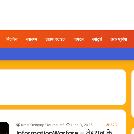
बिज़नेस
स्वास्थ्य
लाइफ स्टाइल
वायरल
स्पोर्ट्स
उत्तर प्रदेश
 तोड़फोड़ करते युवक का वीडियो वायरल, कार्रवाई की उठी मांग
Krati Kashyap "Journalist"
June 3, 2026
528
InformationWarfare – तेहरान के