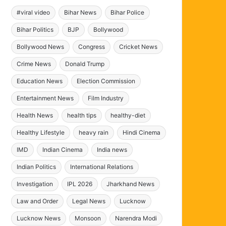
#viral video
Bihar News
Bihar Police
Bihar Politics
BJP
Bollywood
Bollywood News
Congress
Cricket News
Crime News
Donald Trump
Education News
Election Commission
Entertainment News
Film Industry
Health News
health tips
healthy-diet
Healthy Lifestyle
heavy rain
Hindi Cinema
IMD
Indian Cinema
India news
Indian Politics
International Relations
Investigation
IPL 2026
Jharkhand News
Law and Order
Legal News
Lucknow
Lucknow News
Monsoon
Narendra Modi