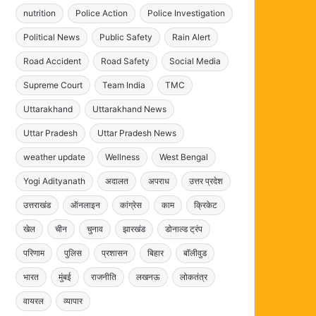
nutrition
Police Action
Police Investigation
Political News
Public Safety
Rain Alert
Road Accident
Road Safety
Social Media
Supreme Court
Team India
TMC
Uttarakhand
Uttarakhand News
Uttar Pradesh
Uttar Pradesh News
weather update
Wellness
West Bengal
Yogi Adityanath
अदालत
अपराध
उत्तर प्रदेश
उत्तराखंड
ऑनलाइन
कांग्रेस
काम
क्रिकेट
खेल
चीन
चुनाव
झारखंड
डोनाल्ड ट्रंप
परिणाम
पुलिस
प्रशासन
बिहार
बॉलीवुड
भारत
मुंबई
राजनीति
लखनऊ
लोकतंत्र
वायरल
व्यापार