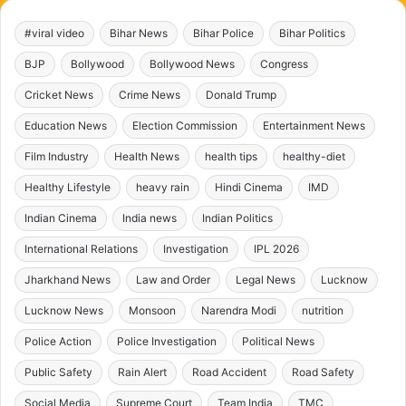
#viral video
Bihar News
Bihar Police
Bihar Politics
BJP
Bollywood
Bollywood News
Congress
Cricket News
Crime News
Donald Trump
Education News
Election Commission
Entertainment News
Film Industry
Health News
health tips
healthy-diet
Healthy Lifestyle
heavy rain
Hindi Cinema
IMD
Indian Cinema
India news
Indian Politics
International Relations
Investigation
IPL 2026
Jharkhand News
Law and Order
Legal News
Lucknow
Lucknow News
Monsoon
Narendra Modi
nutrition
Police Action
Police Investigation
Political News
Public Safety
Rain Alert
Road Accident
Road Safety
Social Media
Supreme Court
Team India
TMC