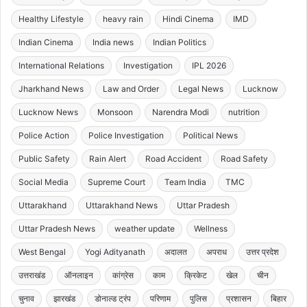
Healthy Lifestyle
heavy rain
Hindi Cinema
IMD
Indian Cinema
India news
Indian Politics
International Relations
Investigation
IPL 2026
Jharkhand News
Law and Order
Legal News
Lucknow
Lucknow News
Monsoon
Narendra Modi
nutrition
Police Action
Police Investigation
Political News
Public Safety
Rain Alert
Road Accident
Road Safety
Social Media
Supreme Court
Team India
TMC
Uttarakhand
Uttarakhand News
Uttar Pradesh
Uttar Pradesh News
weather update
Wellness
West Bengal
Yogi Adityanath
अदालत
अपराध
उत्तर प्रदेश
उत्तराखंड
ऑनलाइन
कांग्रेस
काम
क्रिकेट
खेल
चीन
चुनाव
झारखंड
डोनाल्ड ट्रंप
परिणाम
पुलिस
प्रशासन
बिहार