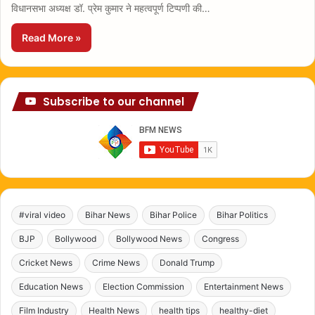
विधानसभा अध्यक्ष डॉ. प्रेम कुमार ने महत्वपूर्ण टिप्पणी की…
Read More »
Subscribe to our channel
#viral video
Bihar News
Bihar Police
Bihar Politics
BJP
Bollywood
Bollywood News
Congress
Cricket News
Crime News
Donald Trump
Education News
Election Commission
Entertainment News
Film Industry
Health News
health tips
healthy-diet