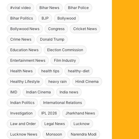
#viral video
Bihar News
Bihar Police
Bihar Politics
BJP
Bollywood
Bollywood News
Congress
Cricket News
Crime News
Donald Trump
Education News
Election Commission
Entertainment News
Film Industry
Health News
health tips
healthy-diet
Healthy Lifestyle
heavy rain
Hindi Cinema
IMD
Indian Cinema
India news
Indian Politics
International Relations
Investigation
IPL 2026
Jharkhand News
Law and Order
Legal News
Lucknow
Lucknow News
Monsoon
Narendra Modi