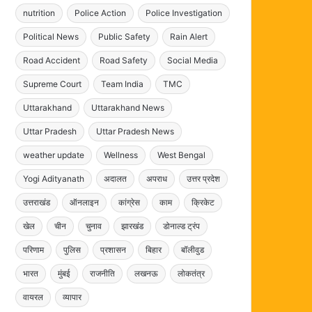
nutrition
Police Action
Police Investigation
Political News
Public Safety
Rain Alert
Road Accident
Road Safety
Social Media
Supreme Court
Team India
TMC
Uttarakhand
Uttarakhand News
Uttar Pradesh
Uttar Pradesh News
weather update
Wellness
West Bengal
Yogi Adityanath
अदालत
अपराध
उत्तर प्रदेश
उत्तराखंड
ऑनलाइन
कांग्रेस
काम
क्रिकेट
खेल
चीन
चुनाव
झारखंड
डोनाल्ड ट्रंप
परिणाम
पुलिस
प्रशासन
बिहार
बॉलीवुड
भारत
मुंबई
राजनीति
लखनऊ
लोकतंत्र
वायरल
व्यापार