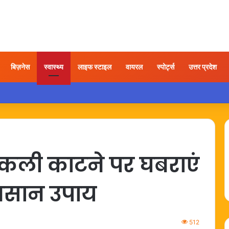
बिज़नेस
स्वास्थ्य
लाइफ स्टाइल
वायरल
स्पोर्ट्स
उत्तर प्रदेश
 तोड़फोड़ करते युवक का वीडियो वायरल, कार्रवाई की उठी मांग
कली काटने पर घबराएं
े आसान उपाय
512