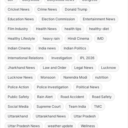
Cricket News
Crime News
Donald Trump
Education News
Election Commission
Entertainment News
Film Industry
Health News
health tips
healthy-diet
Healthy Lifestyle
heavy rain
Hindi Cinema
IMD
Indian Cinema
India news
Indian Politics
International Relations
Investigation
IPL 2026
Jharkhand News
Law and Order
Legal News
Lucknow
Lucknow News
Monsoon
Narendra Modi
nutrition
Police Action
Police Investigation
Political News
Public Safety
Rain Alert
Road Accident
Road Safety
Social Media
Supreme Court
Team India
TMC
Uttarakhand
Uttarakhand News
Uttar Pradesh
Uttar Pradesh News
weather update
Wellness