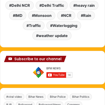
Delhi NCR
Delhi Traffic
heavy rain
IMD
Monsoon
NCR
Rain
Traffic
Waterlogging
weather update
Subscribe to our channel
#viral video
Bihar News
Bihar Police
Bihar Politics
BJP
Bollywood
Bollywood News
Congress