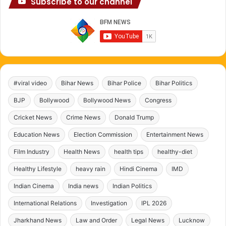
Subscribe to our channel
#viral video
Bihar News
Bihar Police
Bihar Politics
BJP
Bollywood
Bollywood News
Congress
Cricket News
Crime News
Donald Trump
Education News
Election Commission
Entertainment News
Film Industry
Health News
health tips
healthy-diet
Healthy Lifestyle
heavy rain
Hindi Cinema
IMD
Indian Cinema
India news
Indian Politics
International Relations
Investigation
IPL 2026
Jharkhand News
Law and Order
Legal News
Lucknow