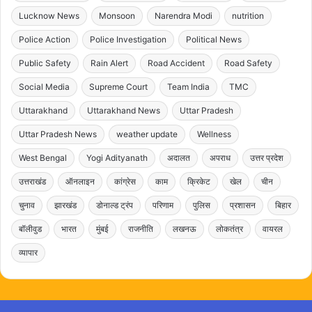
Lucknow News
Monsoon
Narendra Modi
nutrition
Police Action
Police Investigation
Political News
Public Safety
Rain Alert
Road Accident
Road Safety
Social Media
Supreme Court
Team India
TMC
Uttarakhand
Uttarakhand News
Uttar Pradesh
Uttar Pradesh News
weather update
Wellness
West Bengal
Yogi Adityanath
अदालत
अपराध
उत्तर प्रदेश
उत्तराखंड
ऑनलाइन
कांग्रेस
काम
क्रिकेट
खेल
चीन
चुनाव
झारखंड
डोनाल्ड ट्रंप
परिणाम
पुलिस
प्रशासन
बिहार
बॉलीवुड
भारत
मुंबई
राजनीति
लखनऊ
लोकतंत्र
वायरल
व्यापार