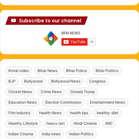
Subscribe to our channel
#viral video
Bihar News
Bihar Police
Bihar Politics
BJP
Bollywood
Bollywood News
Congress
Cricket News
Crime News
Donald Trump
Education News
Election Commission
Entertainment News
Film Industry
Health News
health tips
healthy-diet
Healthy Lifestyle
heavy rain
Hindi Cinema
IMD
Indian Cinema
India news
Indian Politics