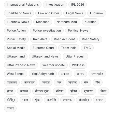
International Relations
Investigation
IPL 2026
Jharkhand News
Law and Order
Legal News
Lucknow
Lucknow News
Monsoon
Narendra Modi
nutrition
Police Action
Police Investigation
Political News
Public Safety
Rain Alert
Road Accident
Road Safety
Social Media
Supreme Court
Team India
TMC
Uttarakhand
Uttarakhand News
Uttar Pradesh
Uttar Pradesh News
weather update
Wellness
West Bengal
Yogi Adityanath
अदालत
अपराध
उत्तर प्रदेश
उत्तराखंड
ऑनलाइन
कांग्रेस
काम
क्रिकेट
खेल
चीन
चुनाव
झारखंड
डोनाल्ड ट्रंप
परिणाम
पुलिस
प्रशासन
बिहार
बॉलीवुड
भारत
मुंबई
राजनीति
लखनऊ
लोकतंत्र
वायरल
व्यापार